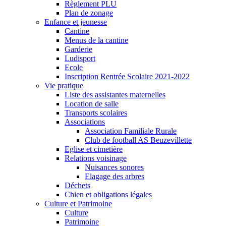
Règlement PLU
Plan de zonage
Enfance et jeunesse
Cantine
Menus de la cantine
Garderie
Ludisport
Ecole
Inscription Rentrée Scolaire 2021-2022
Vie pratique
Liste des assistantes maternelles
Location de salle
Transports scolaires
Associations
Association Familiale Rurale
Club de football AS Beuzevillette
Eglise et cimetière
Relations voisinage
Nuisances sonores
Elagage des arbres
Déchets
Chien et obligations légales
Culture et Patrimoine
Culture
Patrimoine