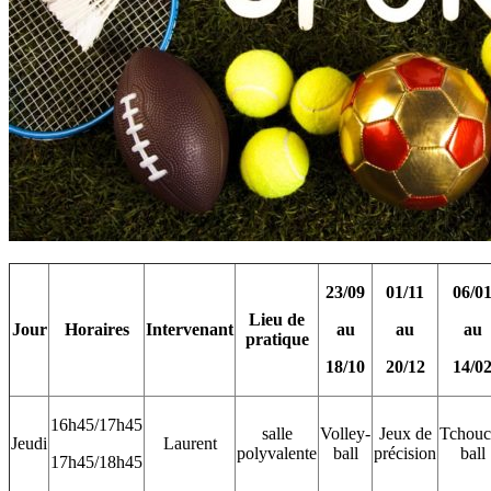
23/09
01/11
06/0
Lieu de
Jour
Horaires
Intervenant
au
au
au
pratique
18/10
20/12
14/0
16h45/17h45
salle
Volley-
Jeux de
Tchouc
Jeudi
Laurent
polyvalente
ball
précision
ball
17h45/18h45