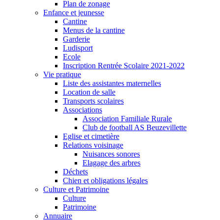
Plan de zonage
Enfance et jeunesse
Cantine
Menus de la cantine
Garderie
Ludisport
Ecole
Inscription Rentrée Scolaire 2021-2022
Vie pratique
Liste des assistantes maternelles
Location de salle
Transports scolaires
Associations
Association Familiale Rurale
Club de football AS Beuzevillette
Eglise et cimetière
Relations voisinage
Nuisances sonores
Elagage des arbres
Déchets
Chien et obligations légales
Culture et Patrimoine
Culture
Patrimoine
Annuaire