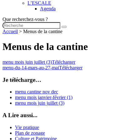
L’ESCALE
Agenda
Que recherchez-vous ?
Accueil
>
Menus de la cantine
Menus de la cantine
menu mois juin juillet (3)
Télécharger
menu-du-14-mars-au-27-mai
Télécharger
Je télécharge…
menu cantine nov dec
menu mois janvier-février (1)
menu mois juin juillet (3)
A Lire aussi...
Vie pratique
Plan de zonage
Culture et Patrimoine