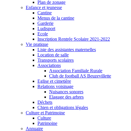
Plan de zonage
Enfance et jeunesse
Cantine
Menus de la cantine
Garderie
Ludisport
Ecole
Inscription Rentrée Scolaire 2021-2022
Vie pratique
Liste des assistantes maternelles
Location de salle
Transports scolaires
Associations
Association Familiale Rurale
Club de football AS Beuzevillette
Eglise et cimetière
Relations voisinage
Nuisances sonores
Elagage des arbres
Déchets
Chien et obligations légales
Culture et Patrimoine
Culture
Patrimoine
Annuaire